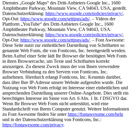
Dienstes „Google Maps“ des Dritt-Anbieters Google Inc., 1600
Amphitheatre Parkway, Mountain View, CA 94043, USA, gestellt.
Datenschutzerklärung:
https://www.google.com/policies/privacy/
,
Opt-Out:
https://www.google.com/settings/ads/
. – Videos der
Plattform „YouTube“ des Dritt-Anbieters Google Inc., 1600
Amphitheatre Parkway, Mountain View, CA 94043, USA.
Datenschutzerklärung:
https://www.google.com/policies/privacy/
,
Opt-Out:
https://www.google.com/settings/ads/
. – Font Awesome:
Diese Seite nutzt zur einheitlichen Darstellung von Schriftarten so
genannte Web Fonts, die von Fonticons, Inc. bereitgestellt werden.
Beim Aufruf einer Seite lädt Ihr Browser die benötigten Web Fonts
in ihren Browsercache, um Texte und Schriftarten korrekt
anzuzeigen. Zu diesem Zweck muss der von Ihnen verwendete
Browser Verbindung zu den Servern von Fonticons, Inc.
aufnehmen. Hierdurch erlangt Fonticons, Inc. Kenntnis darüber,
dass über Ihre IP-Adresse unsere Website aufgerufen wurde. Die
Nutzung von Web Fonts erfolgt im Interesse einer einheitlichen und
ansprechenden Darstellung unserer Online-Angebote. Dies stellt ein
berechtigtes Interesse im Sinne von Art. 6 Abs. 1 lit. f DSGVO dar.
Wenn Ihr Browser Web Fonts nicht unterstützt, wird eine
Standardschrift von Ihrem Computer genutzt. Weitere Informationen
zu Font Awesome finden Sie unter
https://fontawesome.com/help
und in der Datenschutzerklärung von Fonticons, Inc.:
https://fontawesome.com/privacy
.